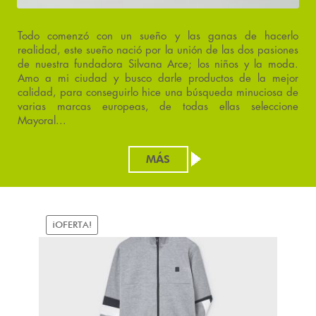
Todo comenzó con un sueño y las ganas de hacerlo
realidad, este sueño nació por la unión de las dos pasiones
de nuestra fundadora Silvana Arce; los niños y la moda.
Amo a mi ciudad y busco darle productos de la mejor
calidad, para conseguirlo hice una búsqueda minuciosa de
varias marcas europeas, de todas ellas seleccione
Mayoral...
MÁS
¡OFERTA!