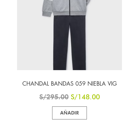
POLO M/C ESTAMPADO 044 BLANCO
S/
145.00
S/
73.00
AÑADIR