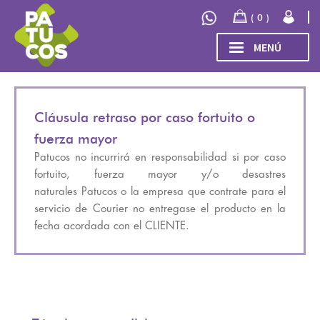
Ir
Ir
0
a
al
TÉRMINOS Y
la
contenido
MENÚ
CONDICIONES
navegación
INICIO
Expand
TIENDA
Cláusula retraso por caso fortuito o
el
fuerza mayor
menú
COLECCIÓN
Patucos no incurrirá en responsabilidad si por caso
hijo
INVIERNO/OTOÑO 2026
fortuito, fuerza mayor y/o desastres
OUTLET
naturales Patucos o la empresa que contrate para el
servicio de Courier no entregase el producto en la
fecha acordada con el CLIENTE.