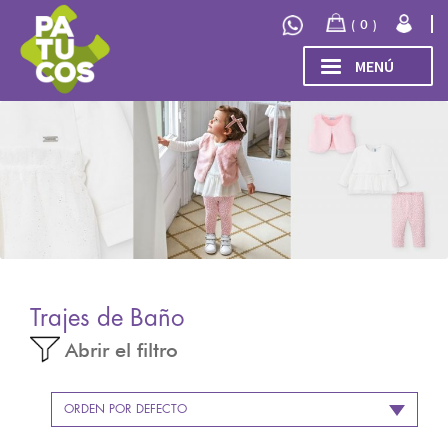
Ir
Ir
0
a
al
la
contenido
MENÚ
navegación
INICIO
Expand
TIENDA
el
menú
COLECCIÓN
hijo
INVIERNO/OTOÑO 2026
OUTLET
Trajes de Baño
Abrir el filtro
ORDEN POR DEFECTO