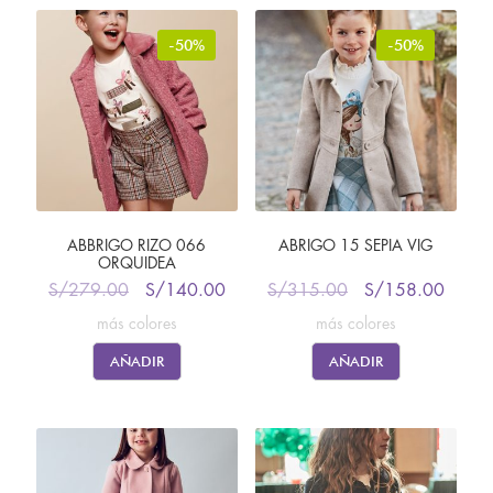
-50%
-50%
ABBRIGO RIZO 066
ABRIGO 15 SEPIA VIG
ORQUIDEA
S/
279.00
S/
140.00
S/
315.00
S/
158.00
más colores
más colores
AÑADIR
AÑADIR