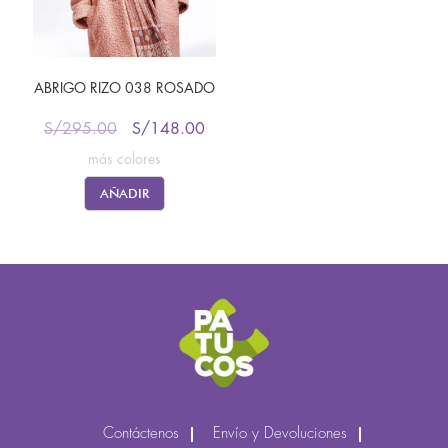
ABRIGO RIZO 038 ROSADO
S/
295.00
S/
148.00
más colores
AÑADIR
Contáctenos
Envío y Devoluciones