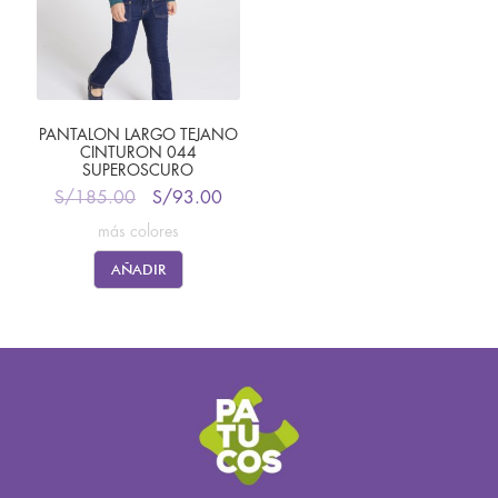
PANTALON LARGO TEJANO
CINTURON 044
SUPEROSCURO
S/
185.00
S/
93.00
más colores
AÑADIR