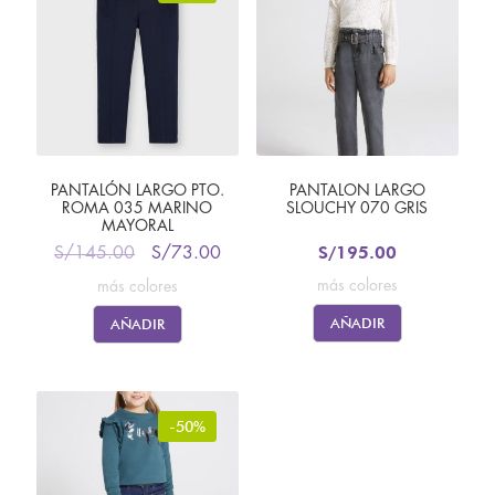
PANTALÓN LARGO PTO.
PANTALON LARGO
ROMA 035 MARINO
SLOUCHY 070 GRIS
MAYORAL
S/
195.00
S/
145.00
S/
73.00
más colores
más colores
AÑADIR
AÑADIR
-50%