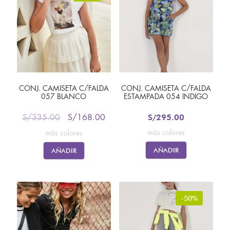
CONJ. CAMISETA C/FALDA
CONJ. CAMISETA C/FALDA
057 BLANCO
ESTAMPADA 054 INDIGO
S/
295.00
S/
335.00
S/
168.00
más colores
más colores
AÑADIR
AÑADIR
-50%