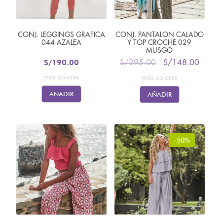
CONJ. LEGGINGS GRAFICA
CONJ. PANTALON CALADO
044 AZALEA
Y TOP CROCHE 029
MUSGO
S/
190.00
S/
295.00
S/
148.00
más colores
más colores
AÑADIR
AÑADIR
-50%