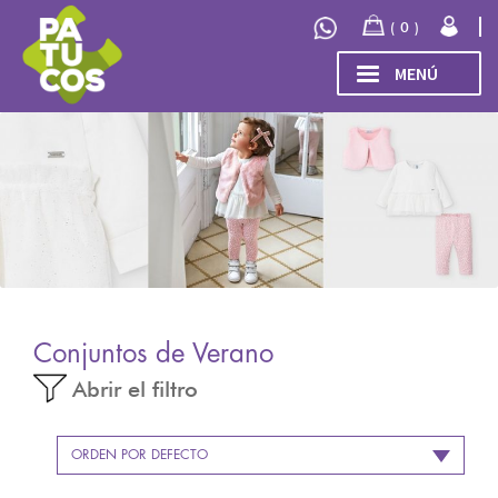
Ir
Ir
0
a
al
la
contenido
MENÚ
navegación
INICIO
Expand
TIENDA
el
menú
COLECCIÓN
hijo
INVIERNO/OTOÑO 2026
OUTLET
Conjuntos de Verano
Abrir el filtro
ORDEN POR DEFECTO