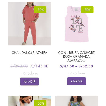
-50%
-50%
CHANDAL 048 AZALEA
CONJ. BLUSA C/SHORT
ROSA GRANADA
ALAKAZOO
S/
47.50
–
S/
52.50
S/
290.00
S/
145.00
más colores
más colores
AÑADIR
AÑADIR
-50%