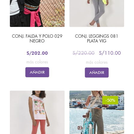
CONJ. FALDA Y POLO 029
CONJ. LEGGINGS 081
NEGRO
PLATA VIG
S/
202.00
S/
220.00
S/
110.00
más colores
más colores
AÑADIR
AÑADIR
-50%