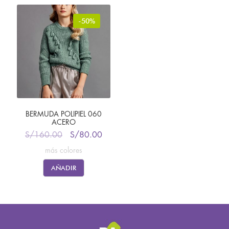
-50%
BERMUDA POLIPIEL 060
ACERO
S/
160.00
S/
80.00
más colores
AÑADIR