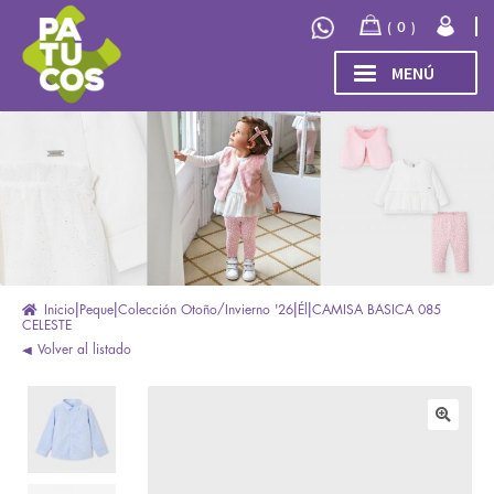
Ir
Ir
0
a
al
la
contenido
MENÚ
navegación
INICIO
Expand
TIENDA
el
menú
COLECCIÓN
hijo
INVIERNO/OTOÑO 2026
OUTLET
Inicio
Peque
Colección Otoño/Invierno '26
Él
CAMISA BASICA 085
CELESTE
Volver al listado
🔍