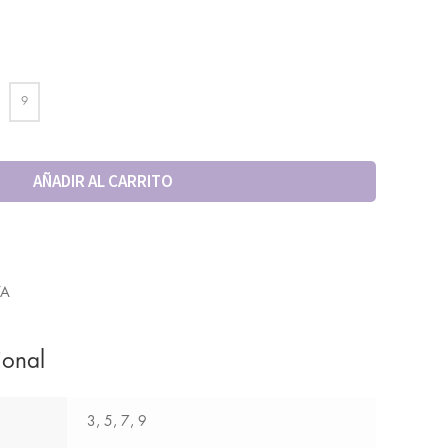
9
AÑADIR AL CARRITO
TA
ional
3, 5, 7, 9