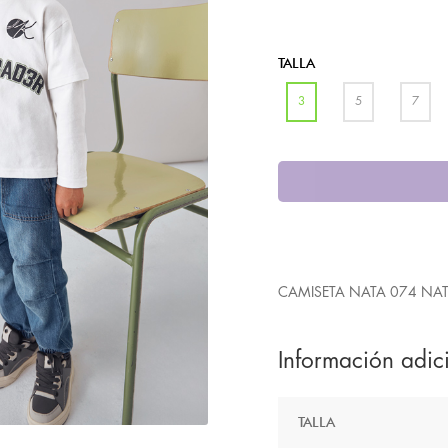
TALLA
3
5
7
CAMISETA NATA 074 NA
Información adic
TALLA