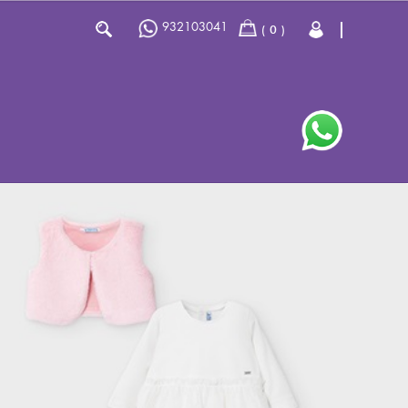
932103041
0