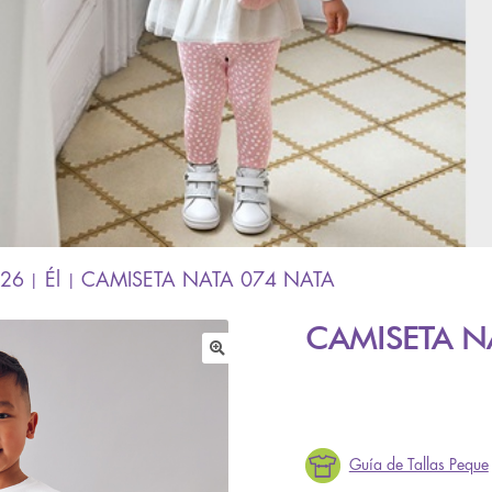
'26
Él
CAMISETA NATA 074 NATA
CAMISETA N
🔍
Guía de Tallas Peque