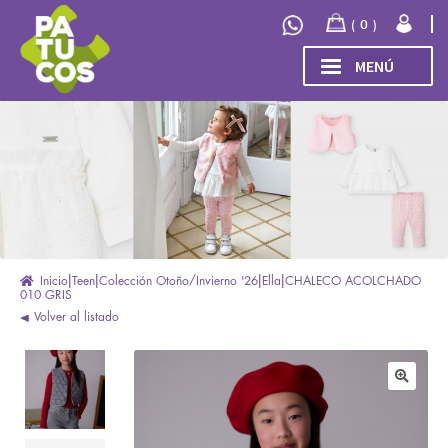
Ir
Ir
0
a
al
la
contenido
MENÚ
navegación
INICIO
Expand
TIENDA
el
menú
COLECCIÓN
hijo
INVIERNO/OTOÑO 2026
OUTLET
Inicio
Teen
Colección Otoño/Invierno '26
Ella
CHALECO ACOLCHADO
010 GRIS
Volver al listado
🔍