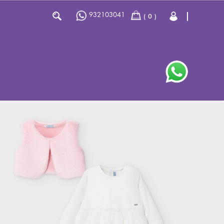
932103041
0