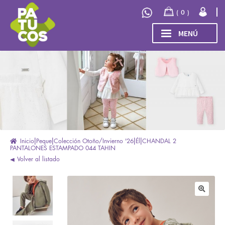
Ir
Ir
0
a
al
la
contenido
MENÚ
navegación
INICIO
Expand
TIENDA
el
menú
COLECCIÓN
hijo
INVIERNO/OTOÑO 2026
OUTLET
Inicio
Peque
Colección Otoño/Invierno '26
Él
CHANDAL 2
PANTALONES ESTAMPADO 044 TAHIN
Volver al listado
🔍