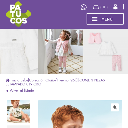
Ir
Ir
0
a
al
la
contenido
MENÚ
navegación
INICIO
Expand
TIENDA
el
menú
COLECCIÓN
hijo
INVIERNO/OTOÑO 2026
OUTLET
Inicio
Bebé
Colección Otoño/Invierno '26
Él
CONJ. 3 PIEZAS
ESTAMPADO 019 ORO
Volver al listado
🔍