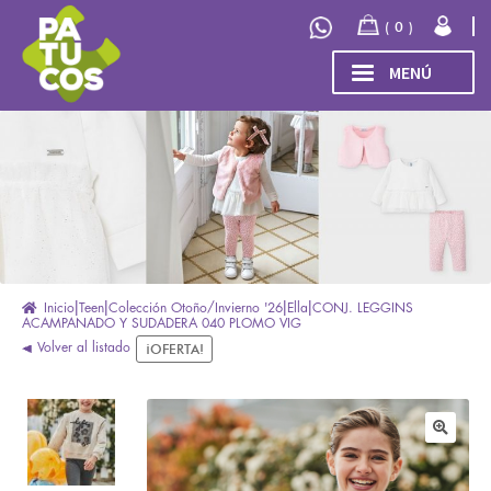
Ir
Ir
0
a
al
la
contenido
MENÚ
navegación
INICIO
Expand
TIENDA
el
menú
COLECCIÓN
hijo
INVIERNO/OTOÑO 2026
OUTLET
Inicio
Teen
Colección Otoño/Invierno '26
Ella
CONJ. LEGGINS
ACAMPANADO Y SUDADERA 040 PLOMO VIG
Volver al listado
¡OFERTA!
🔍