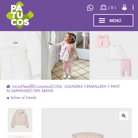
Ir
Ir
0
a
al
la
contenido
MENÚ
navegación
INICIO
Expand
TIENDA
el
menú
COLECCIÓN
hijo
INVIERNO/OTOÑO 2026
OUTLET
Inicio
Teen
Él
Conjuntos
CONJ. SUDADERA CREMALLERA Y PANT.
ACAMPANADO 090 ARENA
Volver al listado
🔍