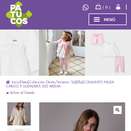
Ir
Ir
0
a
al
la
contenido
MENÚ
navegación
INICIO
Expand
TIENDA
el
menú
COLECCIÓN
hijo
INVIERNO/OTOÑO 2026
OUTLET
Inicio
Teen
Colección Otoño/Invierno '26
Ella
CONJUNTO FALDA
CARGO Y SUDADERA 052 ARENA
Volver al listado
🔍