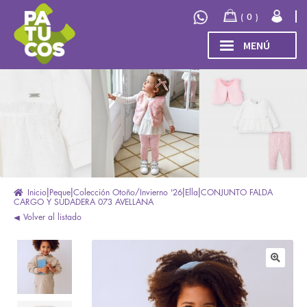
Ir
Ir
0
a
al
la
contenido
MENÚ
navegación
INICIO
Expand
TIENDA
el
menú
COLECCIÓN
hijo
INVIERNO/OTOÑO 2026
OUTLET
Inicio
Peque
Colección Otoño/Invierno '26
Ella
CONJUNTO FALDA
CARGO Y SUDADERA 073 AVELLANA
Volver al listado
🔍