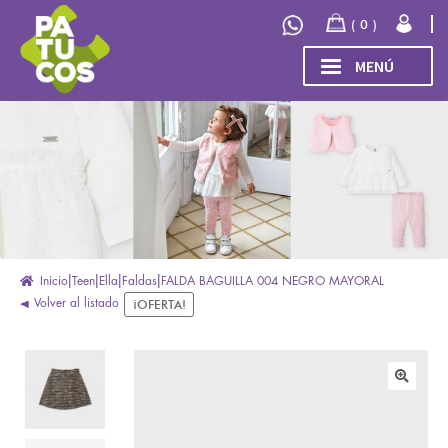
Ir
Ir
0
a
al
la
contenido
MENÚ
navegación
INICIO
Expand
TIENDA
el
menú
COLECCIÓN
hijo
INVIERNO/OTOÑO 2026
OUTLET
Inicio
Teen
Ella
Faldas
FALDA BAGUILLA 004 NEGRO MAYORAL
Volver al listado
¡OFERTA!
🔍