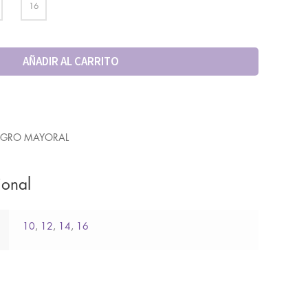
16
AÑADIR AL CARRITO
EGRO MAYORAL
ional
10
,
12
,
14
,
16