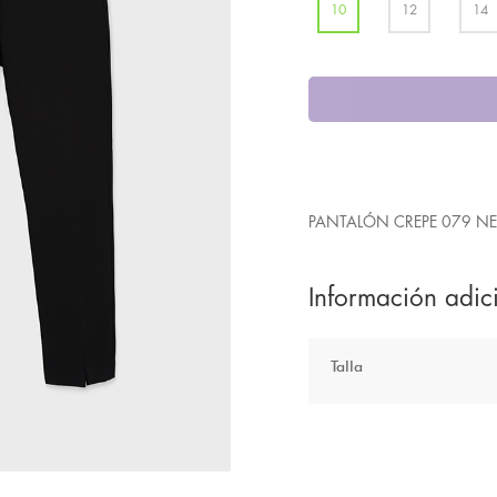
10
12
14
PANTALÓN CREPE 079 N
Información adic
Talla