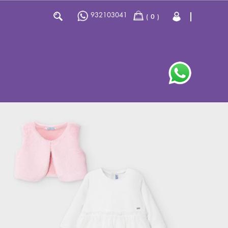
932103041
0