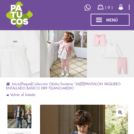
Ir
Ir
0
a
al
la
contenido
MENÚ
navegación
INICIO
Expand
TIENDA
el
menú
COLECCIÓN
hijo
INVIERNO/OTOÑO 2026
OUTLET
Inicio
Peque
Colección Otoño/Invierno '26
Él
PANTALON VAQUERO
ENTALLADO BASICO 089 TEJANO-MEDIO
Volver al listado
🔍