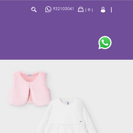
932103041
0