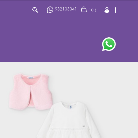
932103041
0