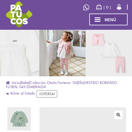
Ir
Ir
0
a
al
la
contenido
MENÚ
navegación
INICIO
Expand
TIENDA
el
menú
COLECCIÓN
hijo
INVIERNO/OTOÑO 2026
OUTLET
Inicio
Bebé
Colección Otoño/Invierno '26
Ella
VESTIDO BORDADO
FLORAL 043 ESMERALDA
Volver al listado
¡OFERTA!
🔍