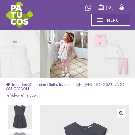
Ir
Ir
0
a
al
la
contenido
MENÚ
navegación
INICIO
Expand
TIENDA
el
menú
COLECCIÓN
hijo
INVIERNO/OTOÑO 2026
OUTLET
Inicio
Teen
Colección Otoño/Invierno '26
Ella
VESTIDO COMBINADO
085 CARBON
Volver al listado
🔍