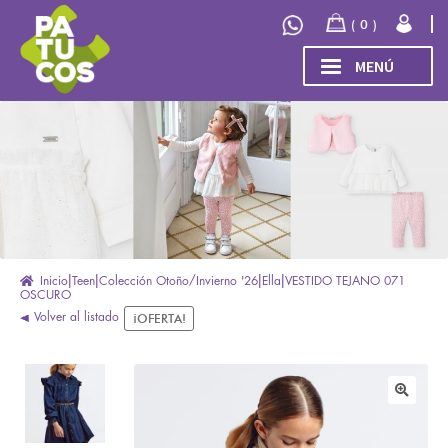
Ir
Ir
0
a
al
la
contenido
MENÚ
navegación
INICIO
Expand
TIENDA
el
menú
COLECCIÓN
hijo
INVIERNO/OTOÑO 2026
OUTLET
Inicio
Teen
Colección Otoño/Invierno '26
Ella
VESTIDO TEJANO 071
OSCURO
Volver al listado
¡OFERTA!
🔍