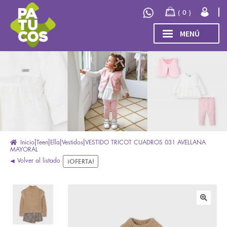
Ir
Ir
0
a
al
la
contenido
MENÚ
navegación
INICIO
Expand
TIENDA
el
menú
COLECCIÓN
hijo
INVIERNO/OTOÑO 2026
OUTLET
Inicio
Teen
Ella
Vestidos
VESTIDO TRICOT CUADROS 031 AVELLANA
MAYORAL
Volver al listado
¡OFERTA!
🔍