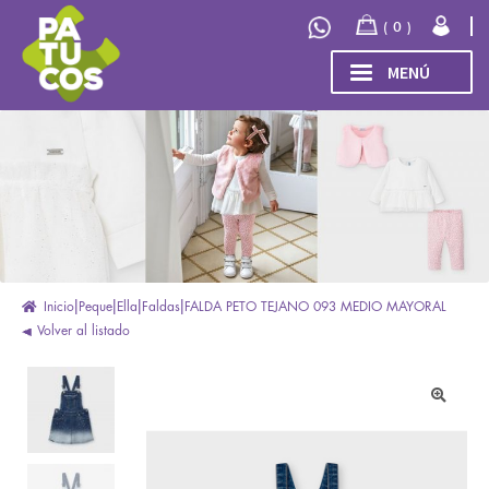
Ir
Ir
0
a
al
la
contenido
MENÚ
navegación
INICIO
Expand
TIENDA
el
menú
COLECCIÓN
hijo
INVIERNO/OTOÑO 2026
OUTLET
Inicio
Peque
Ella
Faldas
FALDA PETO TEJANO 093 MEDIO MAYORAL
Volver al listado
🔍