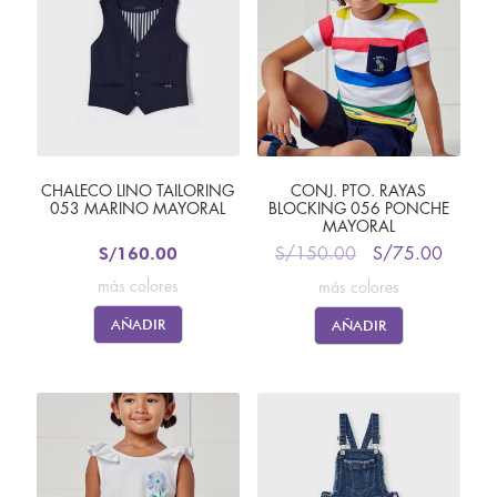
CHALECO LINO TAILORING
CONJ. PTO. RAYAS
053 MARINO MAYORAL
BLOCKING 056 PONCHE
MAYORAL
S/
160.00
S/
150.00
S/
75.00
más colores
más colores
AÑADIR
AÑADIR