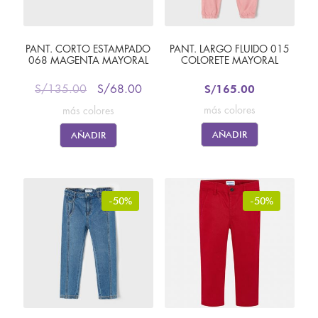
PANT. CORTO ESTAMPADO
PANT. LARGO FLUIDO 015
068 MAGENTA MAYORAL
COLORETE MAYORAL
S/
165.00
S/
135.00
S/
68.00
más colores
más colores
AÑADIR
AÑADIR
-50%
-50%