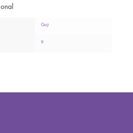
ional
Goji
9