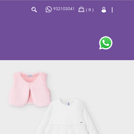
932103041
0